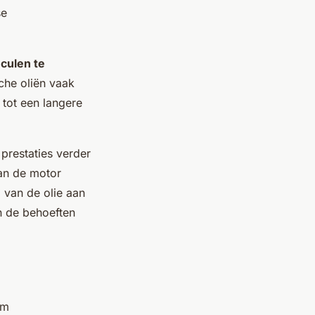
se
culen te
sche oliën vaak
 tot een langere
 prestaties verder
an de motor
g van de olie aan
n de behoeften
om