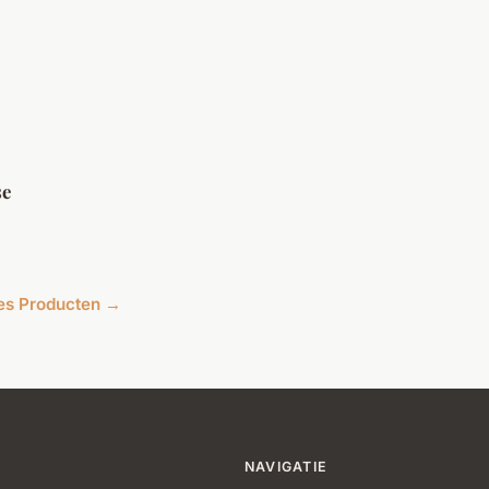
se
cles Producten →
NAVIGATIE