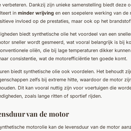
e verbeteren. Dankzij zijn unieke samenstelling biedt deze o
lteert in
minder wrijving
en een soepelere werking van de m
ositieve invloed op de prestaties, maar ook op het brandstof
gheden biedt synthetische olie het voordeel van een snellere
otor sneller wordt gesmeerd, wat vooral belangrijk is bij ko
 conventionele oliën, die bij lage temperaturen dikker kunn
 haar consistentie, wat de motorefficiëntie ten goede komt.
uren biedt synthetische olie ook voordelen. Het behoudt zijn
enschappen zelfs bij extreme hitte, waardoor de motor zij
houden. Dit kan vooral nuttig zijn voor voertuigen die word
igheden, zoals lange ritten of sportief rijden.
ensduur van de motor
ynthetische motorolie kan de levensduur van de motor aanzi