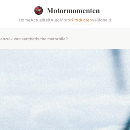
Motormomenten
Home
Actualiteit
Auto
Motor
Producten
Veiligheid
gebruik van synthetische motorolie?