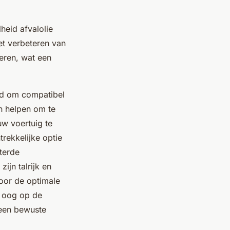
heid afvalolie
et verbeteren van
deren, wat een
rd om compatibel
n helpen om te
uw voertuig te
trekkelijke optie
terde
ijn talrijk en
voor de optimale
 oog op de
r een bewuste