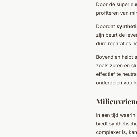
Door de superieur
profiteren van mi
Doordat
syntheti
zijn beurt de lev
dure reparaties n
Bovendien helpt s
zoals zuren en
sl
effectief te neut
onderdelen voor
Milieuvrien
In een tijd waari
biedt synthetisch
complexer is, kan