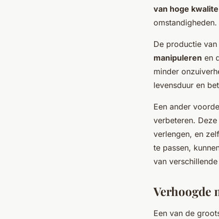
van hoge kwalite
omstandigheden.
De productie van 
manipuleren
en d
minder onzuiverhe
levensduur en bet
Een ander voordee
verbeteren. Deze
verlengen, en zel
te passen, kunne
van verschillende
Verhoogde m
Een van de groot