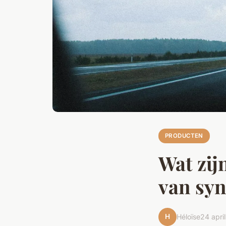
PRODUCTEN
Wat zij
van syn
H
Héloïse
24 apri