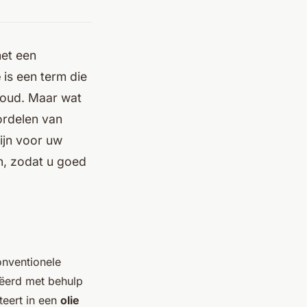
het een
e
is een term die
houd. Maar wat
oordelen van
ijn voor uw
n, zodat u goed
onventionele
reëerd met behulp
teert in een
olie