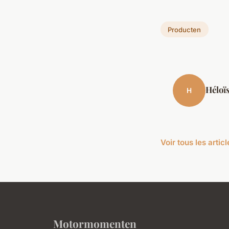
Producten
Héloï
H
Voir tous les arti
Motormomenten