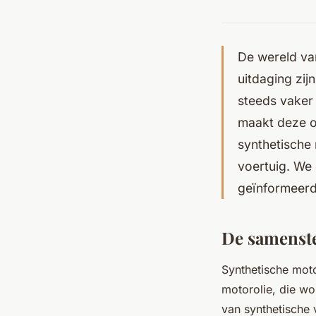
De wereld van
uitdaging zij
steeds vaker
maakt deze ol
synthetische
voertuig. We 
geïnformeerd
De samenste
Synthetische moto
motorolie, die wo
van synthetische 