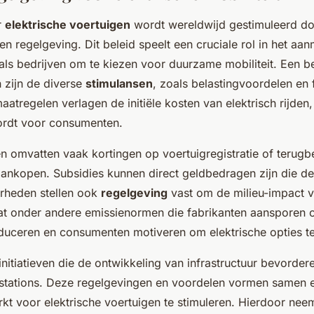
r
elektrische voertuigen
wordt wereldwijd gestimuleerd d
en regelgeving. Dit beleid speelt een cruciale rol in het a
als bedrijven om te kiezen voor duurzame mobiliteit. Een be
 zijn de diverse
stimulansen
, zoals belastingvoordelen en 
aatregelen verlagen de initiële kosten van elektrisch rijden
wordt voor consumenten.
n omvatten vaak kortingen op voertuigregistratie of terugb
aankopen. Subsidies kunnen direct geldbedragen zijn die d
rheden stellen ook
regelgeving
vast om de milieu-impact v
at onder andere emissienormen die fabrikanten aansporen
oduceren en consumenten motiveren om elektrische opties 
initiatieven die de ontwikkeling van infrastructuur bevorder
dstations. Deze regelgevingen en voordelen vormen samen e
t voor elektrische voertuigen te stimuleren. Hierdoor neem