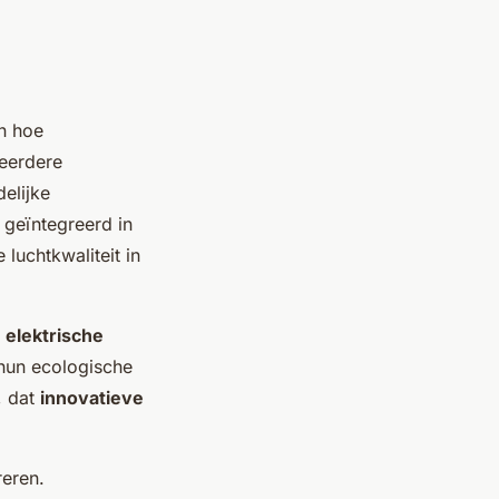
.
in hoe
Meerdere
elijke
 geïntegreerd in
luchtkwaliteit in
n
elektrische
 hun ecologische
, dat
innovatieve
reren.