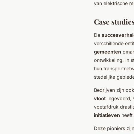
van elektrische m
Case studie
De
succesverhal
verschillende ent
gemeenten
omarm
ontwikkeling. In 
hun transportnetw
stedelijke gebied
Bedrijven zijn oo
vloot
ingevoerd, w
voetafdruk drasti
initiatieven
heeft 
Deze pioniers zij