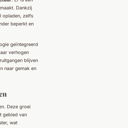
 maakt. Dankzij
l opladen, zelfs
inder beperkt en
ogie geïntegreerd
 maar verhogen
ruitgangen blijven
ijn naar gemak en
gen
en. Deze groei
t gebied van
ter, wat