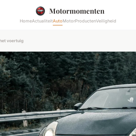
Motormomenten
Home
Actualiteit
Auto
Motor
Producten
Veiligheid
het voertuig