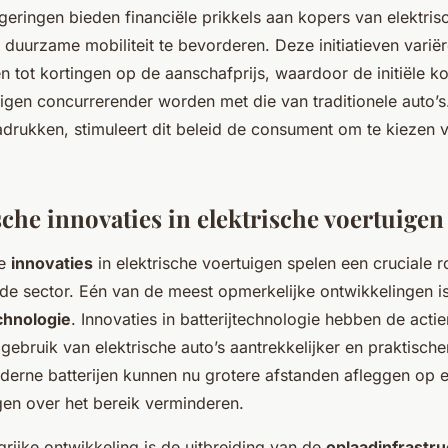
egeringen bieden financiële prikkels aan kopers van elektri
duurzame mobiliteit te bevorderen. Deze initiatieven varië
n tot kortingen op de aanschafprijs, waardoor de initiële k
uigen concurrerender worden met die van traditionele auto’
adrukken, stimuleert dit beleid de consument om te kiezen
che innovaties in elektrische voertuigen
he
innovaties
in elektrische voertuigen spelen een cruciale ro
de sector. Eén van de meest opmerkelijke ontwikkelingen is
echnologie
. Innovaties in batterijtechnologie hebben de actie
 gebruik van elektrische auto’s aantrekkelijker en praktisch
erne batterijen kunnen nu grotere afstanden afleggen op e
en over het bereik verminderen.
rijke ontwikkeling is de uitbreiding van de
oplaadinfrastru