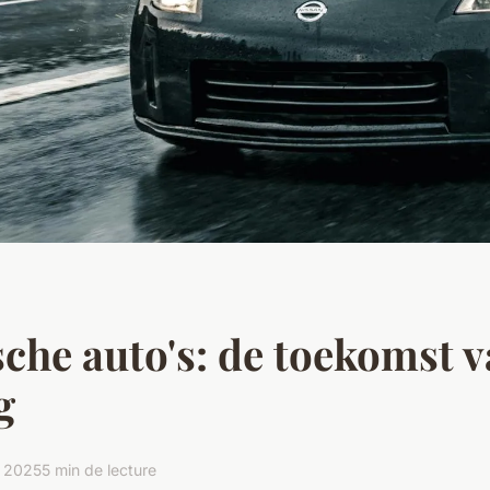
sche auto's: de toekomst v
g
l 2025
5 min de lecture