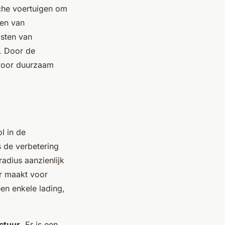
sche voertuigen om
ren van
osten van
s. Door de
 voor duurzaam
l in de
 de verbetering
radius aanzienlijk
er maakt voor
en enkele lading,
ctuur
. Er is een