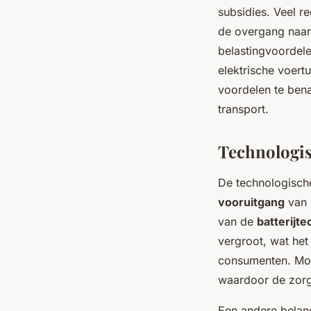
subsidies. Veel r
de overgang naar 
belastingvoordele
elektrische voert
voordelen te ben
transport.
Technologis
De technologisc
vooruitgang
van 
van de
batterijt
vergroot, wat het
consumenten. Mod
waardoor de zorg
Een andere belang