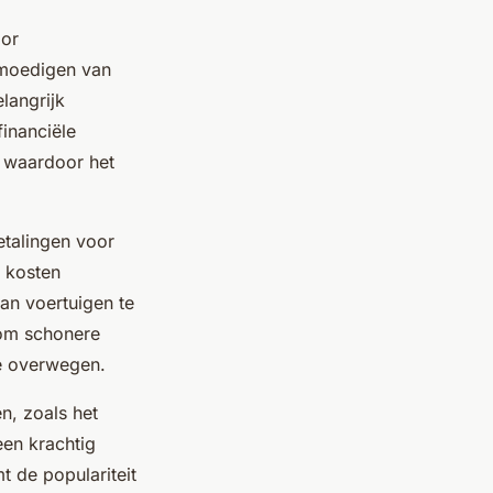
oor
anmoedigen van
langrijk
financiële
, waardoor het
etalingen voor
e kosten
an voertuigen te
 om schonere
te overwegen.
en, zoals het
en krachtig
t de populariteit