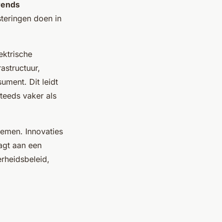
rends
teringen doen in
ektrische
astructuur,
ment. Dit leidt
steeds vaker als
nemen. Innovaties
aagt aan een
rheidsbeleid,