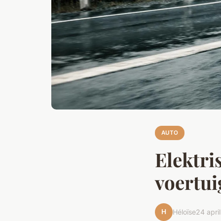
AUTO
Elektri
voertui
H
Héloïse
24 apri